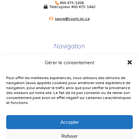
450 473-3206
Télécopieur
450 473-1442
sauve@cssmi.qc.ca
Navigation
Gérer le consentement
Plan du site
Portail Parents
Pour offrir les meilleures expériences, nous utilisons des témoins de
navigation (aussi appelés cookies) pour améliorer votre expérience de
Plainte – service à l’élève
navigation, pour analyser le trafic ainsi que pour vérifier la provenance
des visiteurs sur notre site. Le fait de ne pas consentir ou de retirer son
Politique de confidentialité
consentement peut avoir un effet négatif sur certaines caractéristiques
et fonctions.
Accepter
Refuser