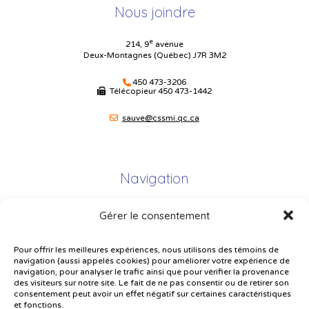
Nous joindre
e
214, 9
avenue
Deux-Montagnes (Québec) J7R 3M2
450 473-3206
Télécopieur
450 473-1442
sauve@cssmi.qc.ca
Navigation
Gérer le consentement
Plan du site
Portail Parents
Pour offrir les meilleures expériences, nous utilisons des témoins de
navigation (aussi appelés cookies) pour améliorer votre expérience de
Plainte – service à l’élève
navigation, pour analyser le trafic ainsi que pour vérifier la provenance
des visiteurs sur notre site. Le fait de ne pas consentir ou de retirer son
Politique de confidentialité
consentement peut avoir un effet négatif sur certaines caractéristiques
et fonctions.