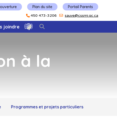
'ouverture
Plan du site
Portail Parents
450 473-3206
sauve@cssmi.qc.ca
s joindre
on à la
e
Programmes et projets particuliers