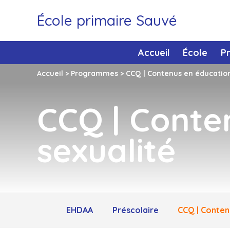
École primaire Sauvé
Accueil
École
P
Accueil
>
Programmes
>
CCQ | Contenus en éducation
CCQ | Conte
sexualité
EHDAA
Préscolaire
CCQ | Conten