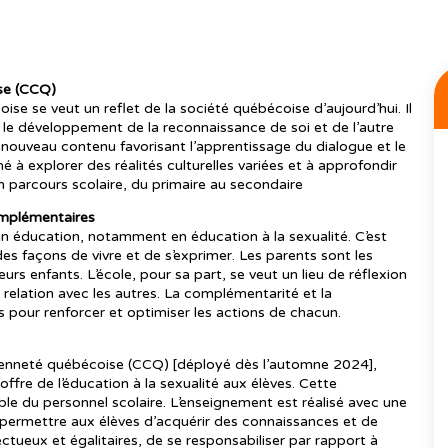
se (CCQ)
 se veut un reflet de la société québécoise d’aujourd’hui. Il
ar le développement de la reconnaissance de soi et de l’autre
n nouveau contenu favorisant l’apprentissage du dialogue et le
 à explorer des réalités culturelles variées et à approfondir
n parcours scolaire, du primaire au secondaire
 complémentaires
 en éducation, notamment en éducation à la sexualité. C’est
es façons de vivre et de s’exprimer. Les parents sont les
urs enfants. L’école, pour sa part, se veut un lieu de réflexion
relation avec les autres. La complémentarité et la
es pour renforcer et optimiser les actions de chacun.
yenneté québécoise (CCQ) [déployé dès l’automne 2024],
 offre de l’éducation à la sexualité aux élèves. Cette
le du personnel scolaire. L’enseignement est réalisé avec une
ur permettre aux élèves d’acquérir des connaissances et de
ueux et égalitaires, de se responsabiliser par rapport à