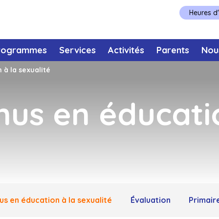
Heures d
rogrammes
Services
Activités
Parents
Nou
 à la sexualité
nus en éducati
us en éducation à la sexualité
Évaluation
Primair