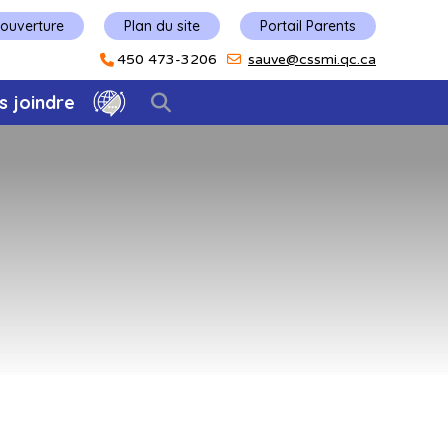
'ouverture
Plan du site
Portail Parents
450 473-3206
sauve@cssmi.qc.ca
s joindre